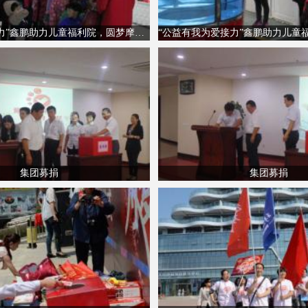
公益有我为爱接力”鑫鹏助力儿童福利院，圆梦摩天轮
集团募捐
集团募捐