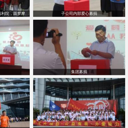
“公益有我为爱接力”鑫鹏助力儿童福利院，圆梦摩天轮
子公司内部爱心募捐
集团募捐