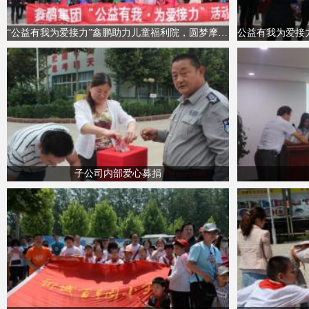
“公益有我为爱接力”鑫鹏助力儿童福利院，圆梦摩天轮
子公司内部爱心募捐